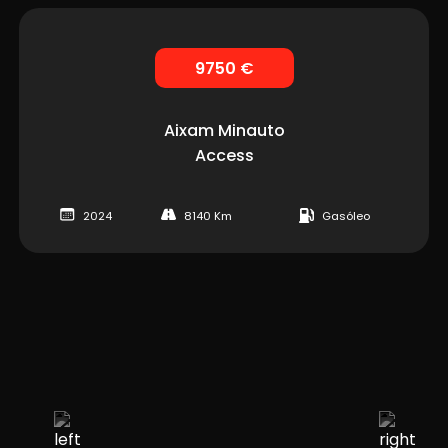
9750 €
Aixam
Minauto
Access
2024
8140 Km
Gasóleo