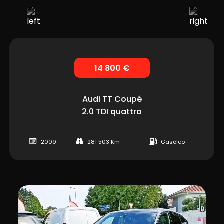
14 800 €
Audi
TT Coupé
2.0 TDI quattro
2009
281 503 Km
Gasóleo