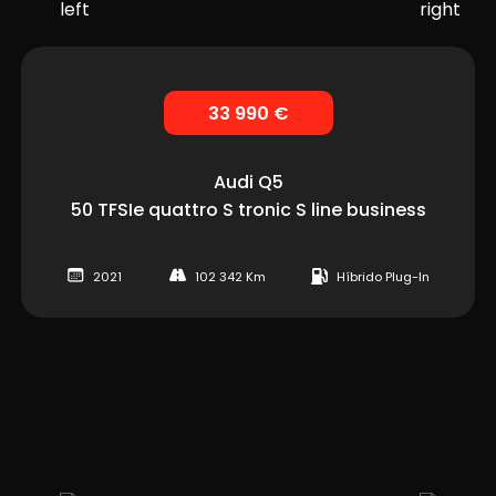
33 990 €
Audi
Q5
50 TFSIe quattro S tronic S line business
2021
102 342 Km
Híbrido Plug-In