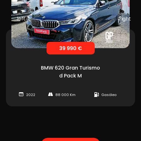
39 990 €
BMW
620 Gran Turismo
d Pack M
2022
88 000 Km
Gasóleo